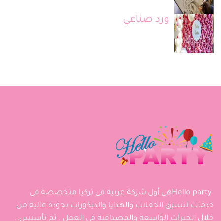
ورد صناعي
Hello partyهي أول شركة عربية في تركيا متخصصة في
خدمات تنسيق الحفلات والهدايا والديكورات بجودة عالية من
خلال الخبرات الواسعة والمصداقية في العمل . تم تأسيس…