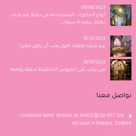
09/08/2023
أنواع الديكورات المستخدمة في حفلة عيد ميلاد
لطفل عمره 6 سنوات
31/12/2022
عيد ميلاد طفلك الاول يجب أن يكون مميزا
31/12/2022
متى يجب على العروس التخطيط لحفلة زفافها
تواصل معنا
CIHANGIR MAN. KONAK SK KARDEŞLER APT 12A
AVCILAR ISTANBUL TURKEY