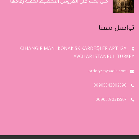
متى يجب على العروس التخطيط لحفلة زفافها
تواصل معنا
CIHANGIR MAN. KONAK SK KARDEŞLER APT 12A
AVCILAR ISTANBUL TURKEY
order@myhadia.com
00905342002590
00905370315507